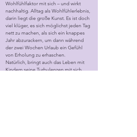
Wohlfühlfaktor mit sich – und wirkt 
nachhaltig. Alltag als Wohlfühlerlebnis, 
darin liegt die große Kunst. Es ist doch 
viel klüger, es sich möglichst jeden Tag 
nett zu machen, als sich ein knappes 
Jahr abzurackern, um dann während 
der zwei Wochen Urlaub ein Gefühl 
von Erholung zu erhaschen.
Natürlich, bringt auch das Leben mit 
Kindern seine Turbulenzen mit sich 
und uns immer wieder gehörig ins 
Schwitzen. Überspannt es doch 
gelegentlich unseren Geduldsfaden. 
Jedoch wurde eine Sache sehr 
offensichtlich: mit meiner eigenen 
Ruhe wuchs auch die Entspannung in 
der Familie. Je näher ich mir selbst 
komme, meinen grundlegenden 
Bedürfnissen nachgehen kann, umso 